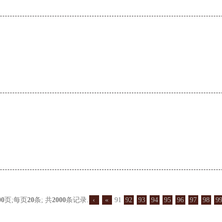
00
页;每页
20
条; 共
2000
条记录.
‹
«
91
92
93
94
95
96
97
98
9