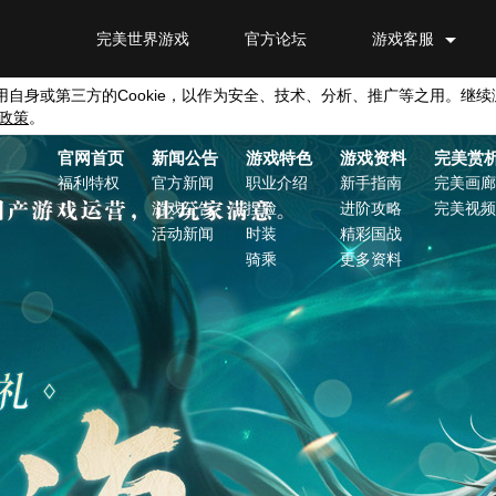
完美世界游戏
官方论坛
游戏客服
用自身或第三方的
Cookie
，以作为安全、技术、分析、推广等之用。继续
政策
。
官网首页
新闻公告
游戏特色
游戏资料
完美赏
福利特权
官方新闻
职业介绍
新手指南
完美画廊
游戏公告
捏脸
进阶攻略
完美视频
活动新闻
时装
精彩国战
骑乘
更多资料