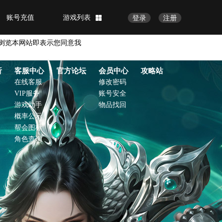
账号充值
游戏列表
登录
注册
浏览本网站即表示您同意我
析
客服中心
官方论坛
会员中心
攻略站
在线客服
修改密码
VIP服务
账号安全
游戏助手
物品找回
概率公示
帮会图标
角色查询